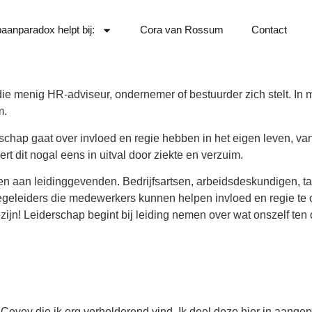
aanparadox helpt bij:
Cora van Rossum
Contact
die menig HR-adviseur, ondernemer of bestuurder zich stelt. In m
m.
derschap gaat over invloed en regie hebben in het eigen leven, va
rt dit nogal eens in uitval door ziekte en verzuim.
uden aan leidinggevenden. Bedrijfsartsen, arbeidsdeskundigen,
egeleiders die medewerkers kunnen helpen invloed en regie te ont
jn! Leiderschap begint bij leiding nemen over wat onszelf ten di
 Covey die ik erg verhelderend vind. Ik deel deze hier in aange