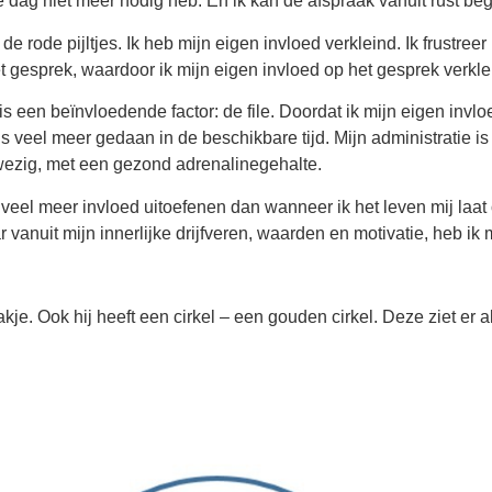
p de dag niet meer nodig heb. En ik kan de afspraak vanuit rust be
in de rode pijltjes. Ik heb mijn eigen invloed verkleind. Ik frustree
 gesprek, waardoor ik mijn eigen invloed op het gesprek verkle
Er is een beïnvloedende factor: de file. Doordat ik mijn eigen inv
ns veel meer gedaan in de beschikbare tijd. Mijn administratie is
wezig, met een gezond adrenalinegehalte.
ik veel meer invloed uitoefenen dan wanneer ik het leven mij la
vanuit mijn innerlijke drijfveren, waarden en motivatie, heb ik m
e. Ook hij heeft een cirkel – een gouden cirkel. Deze ziet er als