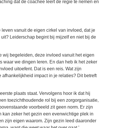
oaching dat de coachee leert de regie te nemen en
 leven vanuit de eigen cirkel van invloed, dat je
it? Leiderschap begint bij mijzelf en niet bij de
e wij begeleiden, deze invloed vanuit het eigen
ts waar we dingen leren. En dan heb ik het zeker
loed uitoefent. Dat is een reis. Wat zijn
afhankelijkheid impact in je relaties? Dit betreft
eerste plaats staat. Vervolgens hoor ik dat hij
ij een toezichthoudende rol bij een zorgorganisatie,
jn bovenstaande voorbeeld zit geen norm. Er zijn
 kan zeker het gezin een evenwichtige plek in
 en zijn eigen waarom. Zijn gezin leed daaronder
mama, want die weet waar het over gaat.’