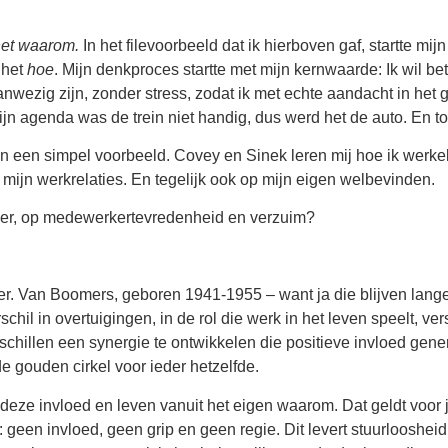
 het waarom.
In het filevoorbeeld dat ik hierboven gaf, startte mijn
s het
hoe
. Mijn denkproces startte met mijn kernwaarde: Ik wil b
 aanwezig zijn, zonder stress, zodat ik met echte aandacht in het 
ijn agenda was de trein niet handig, dus werd het de auto. En t
 een simpel voorbeeld. Covey en Sinek leren mij hoe ik werkeli
 mijn werkrelaties. En tegelijk ook op mijn eigen welbevinden.
er, op medewerkertevredenheid en verzuim?
. Van Boomers, geboren 1941-1955 – want ja die blijven lange
chil in overtuigingen, in de rol die werk in het leven speelt, ver
rschillen een synergie te ontwikkelen die positieve invloed gen
e gouden cirkel voor ieder hetzelfde.
 deze invloed en leven vanuit het eigen waarom. Dat geldt voor
: geen invloed, geen grip en geen regie. Dit levert stuurlooshei