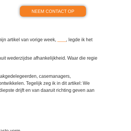
NEEM CONTACT OP
ijn artikel van vorige week,
,
legde ik het
Leiderschap: Hoe beïnvloed ik ziekteverzuim?
nuit wederzijdse afhankelijkheid. Waar die regie
 taakgedelegeerden, casemanagers,
wikkelen. Tegelijk zeg ik in dit artikel: We
epste drijft en van daaruit richting geven aan
paste vorm.