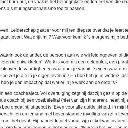
met burn-out, en vaak is het belangrijkste onderdeel van die c
ens als sturingsmechanisme toe te passen.
en. Leiderschap gaat er voor mij ten diepste over dat je leert te
aat leven. Wat drijft mij? Waarvoor kom ik ’s morgens mijn bed u
n waarin ook de ander, de persoon aan wie wij leidinggeven of di
leren te ontwikkelen’. Werk is voor mij een oefenplek, een plaa
ook over de vaardigheden waardoor je vanuit je eigen waarom inv
Hoe zet je die in je eigen leven in? En hoe heb je in wederzijdse 
heb je dan impact op dat wat er in je werk aan de orde is?
 een coachtraject. Vol overtuiging zegt hij dat zijn gezin op de 
 als coach bij een voetbalelftal (niet van zijn kinderen), heeft h
n bed omdat hij uitgeput is. Even voor alle duidelijkheid, in mi
erschillen en iemand met bovenstaande invulling van zijn leven
niet het geval. Hij handelde niet vanuit zijn cirkel van invloed
an. Zijn kinderen zeiden in het weekend: ‘Ik vraag het wel aan 