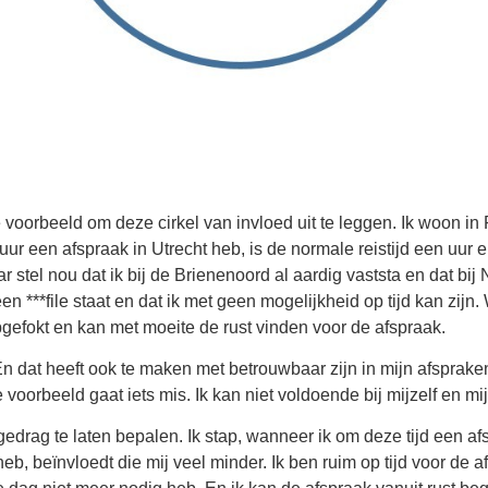
voorbeeld om deze cirkel van invloed uit te leggen. Ik woon i
ur een afspraak in Utrecht heb, is de normale reistijd een uur e
r stel nou dat ik bij de Brienenoord al aardig vaststa en dat bi
 een ***file staat en dat ik met geen mogelijkheid op tijd kan zijn
pgefokt en kan met moeite de rust vinden voor de afspraak.
at heeft ook te maken met betrouwbaar zijn in mijn afspraken. Ik
de voorbeeld gaat iets mis. Ik kan niet voldoende bij mijzelf en 
edrag te laten bepalen. Ik stap, wanneer ik om deze tijd een afs
e heb, beïnvloedt die mij veel minder. Ik ben ruim op tijd voor d