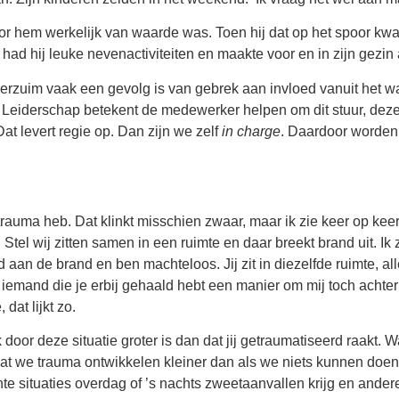
or hem werkelijk van waarde was. Toen hij dat op het spoor kwa
 had hij leuke nevenactiviteiten en maakte voor en in zijn gezi
verzuim vaak een gevolg is van gebrek aan invloed vanuit het
eiderschap betekent de medewerker helpen om dit stuur, deze
Dat levert regie op. Dan zijn we zelf
in charge
. Daardoor worden
trauma heb. Dat klinkt misschien zwaar, maar ik zie keer op kee
 Stel wij zitten samen in een ruimte en daar breekt brand uit. I
 aan de brand en ben machteloos. Jij zit in diezelfde ruimte, a
iemand die je erbij gehaald hebt een manier om mij toch achter
dat lijkt zo.
ak door deze situatie groter is dan dat jij getraumatiseerd raakt
 dat we trauma ontwikkelen kleiner dan als we niets kunnen doen
chte situaties overdag of ’s nachts zweetaanvallen krijg en andere