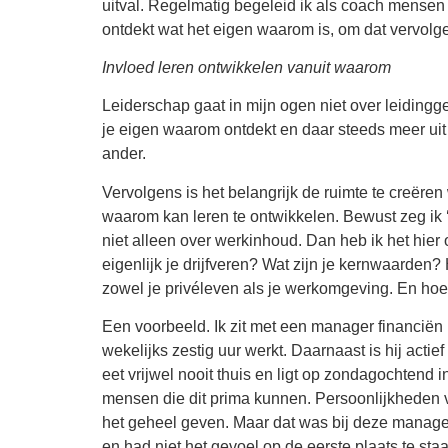
uitval. Regelmatig begeleid ik als coach mensen 
ontdekt wat het eigen waarom is, om dat vervolg
Invloed leren ontwikkelen vanuit waarom
Leiderschap gaat in mijn ogen niet over leidinggev
je eigen waarom ontdekt en daar steeds meer uit g
ander.
Vervolgens is het belangrijk de ruimte te creëre
waarom kan leren te ontwikkelen. Bewust zeg ik ‘
niet alleen over werkinhoud. Dan heb ik het hier 
eigenlijk je drijfveren? Wat zijn je kernwaarden? 
zowel je privéleven als je werkomgeving. En hoe 
Een voorbeeld. Ik zit met een manager financiën in
wekelijks zestig uur werkt. Daarnaast is hij actief
eet vrijwel nooit thuis en ligt op zondagochtend i
mensen die dit prima kunnen. Persoonlijkheden v
het geheel geven. Maar dat was bij deze manager 
en had niet het gevoel op de eerste plaats te sta